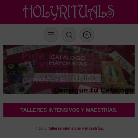
TALLERES INTENSIVOS Y MAESTRÍAS.
Inicio
/
Talleres intensivos y maestrías.