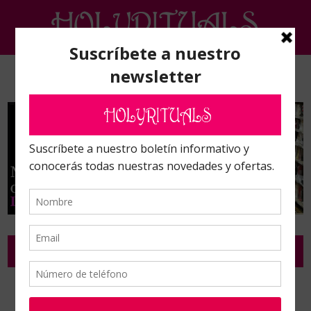
POLVOS RITUALIZADOS
Inicio
/
Polvos, precipitados, pimientas y sales
/
Polvos ritualizados