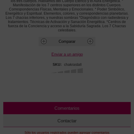
los tres cuerpos. Hablamos del Cuerpo Etérico y el Aura Energética. *
Manifestación de los 7 centros superiores en los distintos Cuerpos.
Correspondencias Físicas, Mentales y Emocionales. * Poder Simbólico,
Energético y Espiritual. Elementos, colores, y correspondencias planetarias.
Los 7 chacras inferiores, y nuestras sombras *Diagnóstico con radiestesia y
tratamientos. Técnicas de Activación y Sanación Energética. *Centros de
fuerza de la Conciencia y acceso a la Sabiduría Sagrada. Los 7 Chacras
celestiales.
SKU:
chakrastall
Comentarios
Contactar
Sólo los usuarios registrados pueden agregar comentarios