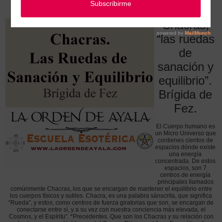
Chacras, “las ruedas de sanación y equilibrio”. Brígida de Fez.
Chacras,
“las ruedas
de
sanación y
equilibrio”.
Brígida de
Fez.
El Cuerpo humano es
un Micro Universo que
contienes cientos de
espacios dónde existe
una energía
concentrada. De estos
espacios, son 7
centros de energía
principales llamados
comúnmente Chacras, los que se encargan de mantener el equilibrio entre
los cuerpos físicos y sutiles. Chacra, es una palabra sánscrita, que significa
“Rueda”, y estos, como centros de fuerza giratorias que son, se encargan de
conectarse entre sí, y a su vez con nuestra conciencia más elevada, el
Cosmos, y el Espíritu”. *Precedentes. Que son los Chacras y su relación con