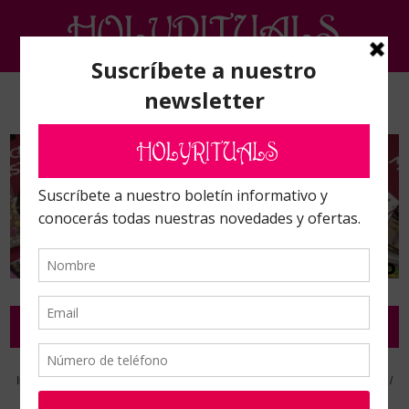
Inicio
/
Talleres intensivos y maestrías.
/
Sanción Energética y Feng Shui
/