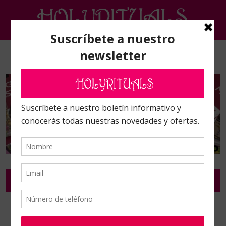
SALES DE BAÑO
Inicio
/
Baños, Sales de baño y jabones legítimos
/
Sales de baño