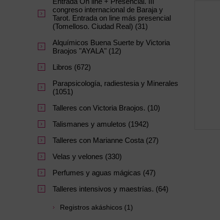
Entrada On line + Presencial. III
congreso internacional de Baraja y
Tarot. Entrada on line más presencial
(Tomelloso. Ciudad Real) (31)
Alquímicos Buena Suerte by Victoria
Braojos "AYALA" (12)
Libros (672)
Parapsicología, radiestesia y Minerales
(1051)
Talleres con Victoria Braojos. (10)
Talismanes y amuletos (1942)
Talleres con Marianne Costa (27)
Velas y velones (330)
Perfumes y aguas mágicas (47)
Talleres intensivos y maestrías. (64)
Registros akáshicos (1)