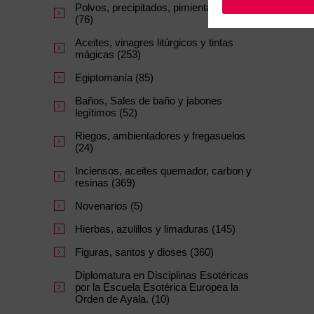
Polvos, precipitados, pimientas y sales
(76)
Aceites, vinagres litúrgicos y tintas
mágicas (253)
Egiptomanía (85)
Baños, Sales de baño y jabones
legítimos (52)
Riegos, ambientadores y fregasuelos
(24)
Inciensos, aceites quemador, carbon y
resinas (369)
Novenarios (5)
Hierbas, azulillos y limaduras (145)
Figuras, santos y dioses (360)
Diplomatura en Disciplinas Esotéricas
por la Escuela Esotérica Europea la
Orden de Ayala. (10)