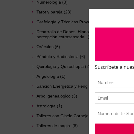
Numerología (3)
Tarot y baraja (23)
Grafología y Técnicas Proyectivas (3)
Desarrollo de Dones, Hipnosis y
percepción extrasensorial. (6)
Oráculos (6)
Péndulo y Radiestesia (6)
Quirología y Quiroshopia (2)
Angelología (1)
Sanción Energética y Feng Shui (5)
Árbol genealógico (3)
Astrología (1)
Talleres con Gisele Cornejo. (3)
Talleres de magia. (8)