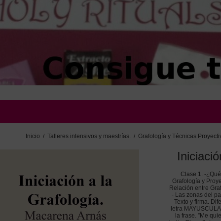
Inicio
/
Talleres intensivos y maestrías.
/
Grafología y Técnicas Proyecti
Iniciaci
Clase 1. -¿Qué
Grafología y Proye
Relación entre Graf
- Las zonas del pa
Texto y firma. Dif
letra MAYUSCULA. C
la frase. ”Me qui