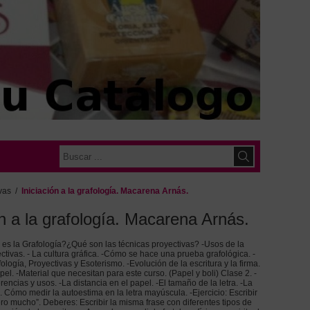
vas
/
Iniciación a la grafología. Macarena Arnás.
ón a la grafología. Macarena Arnás.
 es la Grafología?¿Qué son las técnicas proyectivas? -Usos de la
ctivas. - La cultura gráfica. -Cómo se hace una prueba grafológica. -
ología, Proyectivas y Esoterismo. -Evolución de la escritura y la firma.
pel. -Material que necesitan para este curso. (Papel y boli) Clase 2. -
erencias y usos. -La distancia en el papel. -El tamaño de la letra. -La
ómo medir la autoestima en la letra mayúscula. -Ejercicio: Escribir
ero mucho”. Deberes: Escribir la misma frase con diferentes tipos de