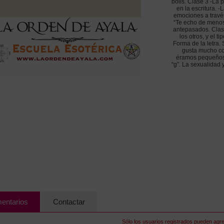
bolis. Clase 3 -La p
en la escritura. 
emociones a través d
“Te echo de menos 
antepasados. Clas
los otros, y el 
Forma de la letra. 
gusta mucho co
éramos pequeños y 
“g”. La sexualidad y
entarios
Contactar
Sólo los usuarios registrados pueden agr