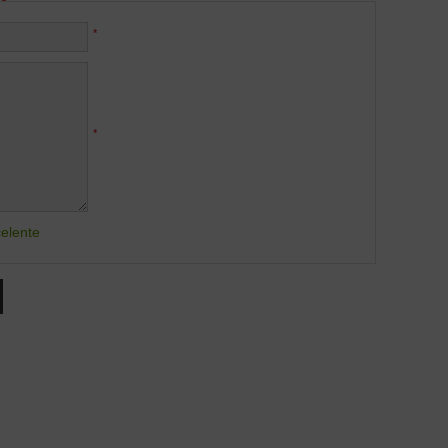
*
*
elente