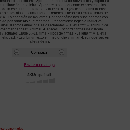
resión de la escritura. -Aprender a medir la fortaleza física y espiritual
-La inclinación de la letra. -Aprender a conocer como expresamos las
e la escritura - La letra “a” y la letra “o”. -Ejercicio: Escribir la frase.
en estos días de cuarentena”. Deberes: Encontrar firmas o letras de
e 4. -La cohesión de las letras. Conocer cómo nos relacionamos con
tipo de pensamiento que tenemos. -Pensamiento lógico e inductivo. -
Saber si somos emocionales o racionales. -La letra “m”. -Escribir: “Me
mer mandarinas”. Y firmar. -Deberes. Encontrar firmas de cuando
actuales Clase 5. -La firma. -Tipos de firmas. -La letra “f” y la letra
 felicidad. - Escribir un texto en medio folio y firmar. -Decir que veo en
la letra de mí.
SKU:
grafotall
egar comentarios