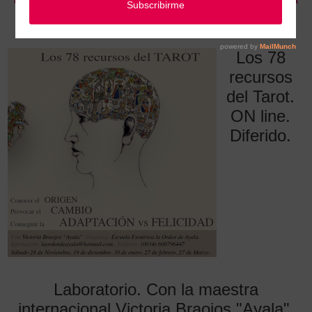
Los 78 recursos del Tarot. ON line. Diferido. Laboratorio. Con la maestra
internacional Victoria Braojos "Ayala". (Todos los encuentros)
Los 78
recursos
del Tarot.
ON line.
Diferido.
Laboratorio. Con la maestra
internacional Victoria Braojos "Ayala".