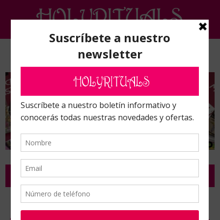
Inicio
/
Talleres con Victoria Braojos.
/