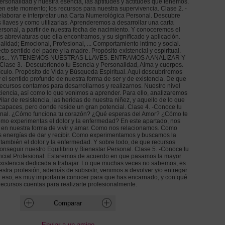
rsonalidad y nuestra esencia, las aptitudes y actitudes que tenemos.
n este momento; los recursos para nuestra supervivencia. Clase 2. -
laborar e interpretar una Carta Numerológica Personal. Descubre
 llaves y como utilizarlas. Aprenderemos a desarrollar una carta
rsonal, a partir de nuestra fecha de nacimiento. Y conoceremos el
as abreviaturas que ella encontramos, y su significado y aplicación.
lidad; Emocional, Profesional, ... Comportamiento intimo y social.
to sentido del padre y la madre. Propósito existencial y espiritual.
ticos... YA TENEMOS NUESTRAS LLAVES. ENTRAMOS A ANALIZAR Y
se 3. -Descubriendo tu Esencia y Personalidad, Alma y cuerpos.
culo. Propósito de Vida y Búsqueda Espiritual. Aquí descubriremos
 el sentido profundo de nuestra forma de ser y de existencia. De que
ecursos contamos para desarrollarnos y realizarnos. Nuestro nivel
ciencia, así como lo que venimos a aprender. Para ello, analizaremos
ar de resistencia, las heridas de nuestra niñez, y aquello de lo que
apaces, pero donde reside un gran potencial. Clase 4. -Conoce tu
nal. ¿Cómo funciona tu corazón? ¿Qué esperas del Amor? ¿Cómo te
mo experimentas el dolor y la enfermedad? En este apartado, nos
en nuestra forma de vivir y amar. Como nos relacionamos. Como
 energías de dar y recibir. Como experimentamos y buscamos la
o también el dolor y la enfermedad. Y sobre todo, de que recursos
nseguir nuestro Equilibrio y Bienestar Personal. Clase 5. -Conoce tu
ncial Profesional. Estaremos de acuerdo en que pasamos la mayor
existencia dedicada a trabajar. Lo que muchas veces no sabemos, es
estra profesión, además de subsistir, venimos a devolver y/o entregar
r eso, es muy importante conocer para que has encarnado, y con qué
recursos cuentas para realizarte profesionalmente.