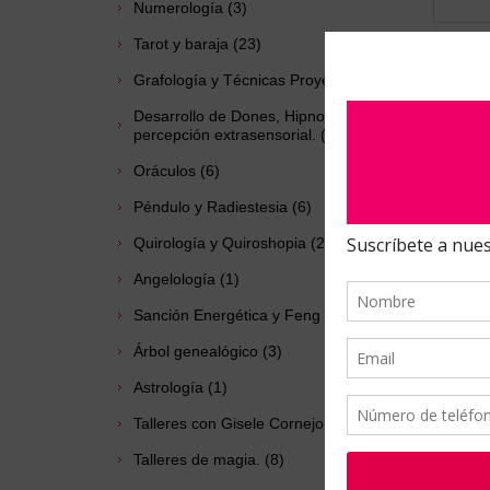
Numerología (3)
Tarot y baraja (23)
Grafología y Técnicas Proyectivas (3)
Desarrollo de Dones, Hipnosis y
percepción extrasensorial. (6)
Oráculos (6)
Péndulo y Radiestesia (6)
Quirología y Quiroshopia (2)
Angelología (1)
Sanción Energética y Feng Shui (5)
Árbol genealógico (3)
Astrología (1)
Talleres con Gisele Cornejo. (3)
Talleres de magia. (8)