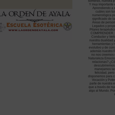
sombras, nuestra pe
Y muy importante e
Aprendiendo a e
cuáles son tus
numerológica pe
significado de l
Áreas de persona
Legados y proyec
Pilares terapéu
COMPRENDER. Cla
Conductor y Vehí
nuestra dualidad y
herramientas y r
evolutivo y de con
además nuestro Pil
no nos creemos c
Naturaleza Emocio
relacionas? ¿Có
descubriremos 
manejamos las
felicidad, per
disponemos para co
Vocación y Pote
parte de nuestra 
que a través de nu
algo al Mundo. Po