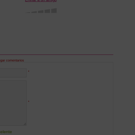
egar comentarios
*
*
elente