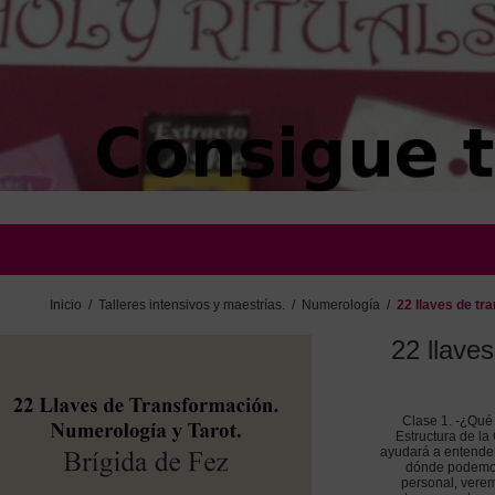
Inicio
/
Talleres intensivos y maestrías.
/
Numerología
/
22 llaves de tr
22 llave
Clase 1. -¿Qué 
Estructura de la
ayudará a entender
dónde podemos e
personal, vere