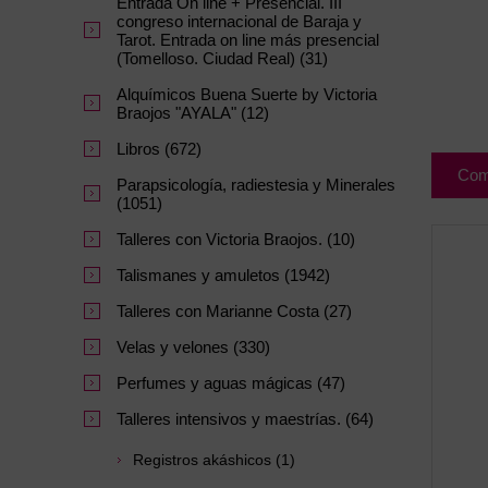
Entrada On line + Presencial. III
congreso internacional de Baraja y
Tarot. Entrada on line más presencial
(Tomelloso. Ciudad Real) (31)
Alquímicos Buena Suerte by Victoria
Braojos "AYALA" (12)
Libros (672)
Com
Parapsicología, radiestesia y Minerales
(1051)
Talleres con Victoria Braojos. (10)
Talismanes y amuletos (1942)
Talleres con Marianne Costa (27)
Velas y velones (330)
Perfumes y aguas mágicas (47)
Talleres intensivos y maestrías. (64)
Registros akáshicos (1)