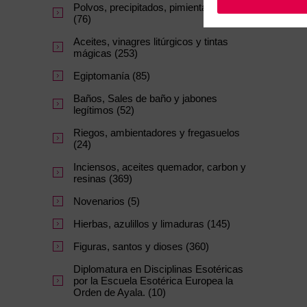
Polvos, precipitados, pimientas y sales
(76)
Aceites, vinagres litúrgicos y tintas
mágicas (253)
Egiptomanía (85)
Baños, Sales de baño y jabones
legítimos (52)
Riegos, ambientadores y fregasuelos
(24)
Inciensos, aceites quemador, carbon y
resinas (369)
Novenarios (5)
Hierbas, azulillos y limaduras (145)
Figuras, santos y dioses (360)
Diplomatura en Disciplinas Esotéricas
por la Escuela Esotérica Europea la
Orden de Ayala. (10)