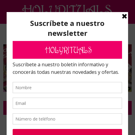
EL SECRETO II. SOMOS ÁNGELES.
Inicio
/
EL SECRETO II. Somos Ángeles.