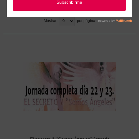
Ordenar
Mostrar
por página