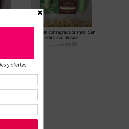
as. San
Orula vela consagrada orishas. San
Francisco de Asís