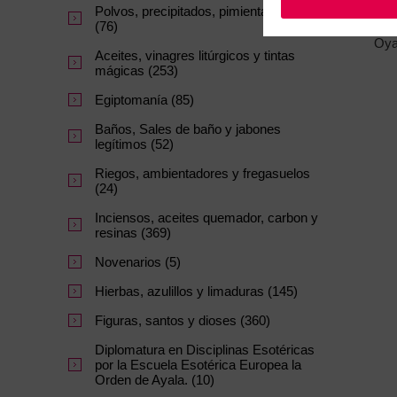
Polvos, precipitados, pimientas y sales
(76)
Oya
Aceites, vinagres litúrgicos y tintas
mágicas (253)
Egiptomanía (85)
Baños, Sales de baño y jabones
legítimos (52)
Riegos, ambientadores y fregasuelos
(24)
Inciensos, aceites quemador, carbon y
resinas (369)
Novenarios (5)
Hierbas, azulillos y limaduras (145)
Figuras, santos y dioses (360)
Diplomatura en Disciplinas Esotéricas
por la Escuela Esotérica Europea la
Orden de Ayala. (10)