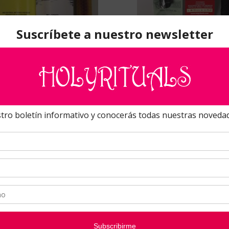
 vela consagrada orishas. Caridad
Ogún vela consagrada orish
del Cobre
Pedro