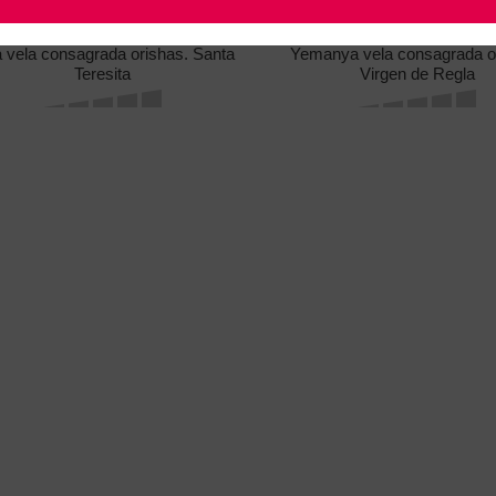
 vela consagrada orishas. Santa
Yemanya vela consagrada o
Teresita
Virgen de Regla