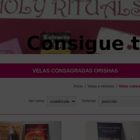
VELAS CONSAGRADAS ORISHAS
Inicio
/
Velas y velones
/
Velas cons
Ver como
Ordenar