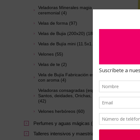
Veladoras Minerales magia
ceremonial (4)
Velas de forma (97)
Velas de Bujia (200x20) (18)
Ochún
Velas de Bujía mini (11.5x1.7) (2)
Velones (55)
Velas de te (2)
Vela de Bujía Fabricación especial
con aroma (4)
Veladoras consagradas (especial
Santos, deidades, Orichas, Símbolos)
(42)
Velones herbóreos (60)
Perfumes y aguas mágicas (47)
Talleres intensivos y maestrías. (64)