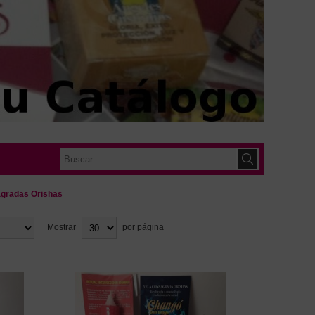
agradas Orishas
Mostrar
por página