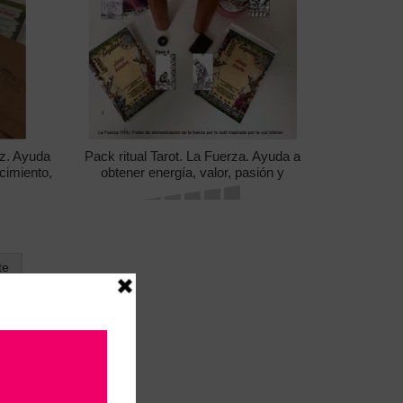
iz. Ayuda
Pack ritual Tarot. La Fuerza. Ayuda a
cimiento,
obtener energía, valor, pasión y
vación ,
sensualidad. Fuerza en lo emocional,
material y salud.
te