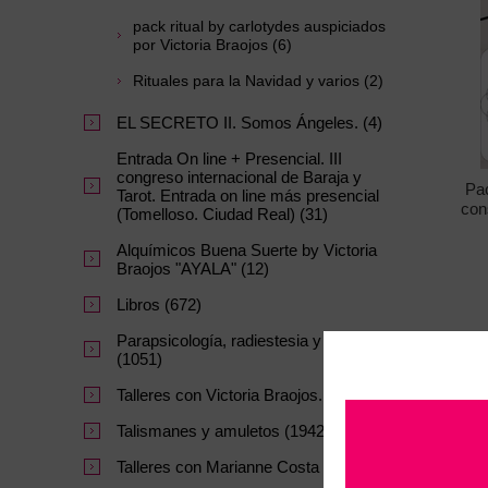
pack ritual by carlotydes auspiciados
por Victoria Braojos (6)
Rituales para la Navidad y varios (2)
EL SECRETO II. Somos Ángeles. (4)
Entrada On line + Presencial. III
congreso internacional de Baraja y
Pac
Tarot. Entrada on line más presencial
con
(Tomelloso. Ciudad Real) (31)
lidera
ac
Alquímicos Buena Suerte by Victoria
Braojos "AYALA" (12)
Libros (672)
Parapsicología, radiestesia y Minerales
(1051)
Talleres con Victoria Braojos. (10)
Talismanes y amuletos (1942)
Talleres con Marianne Costa (27)