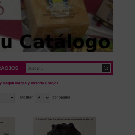
BRAOJOS
By Magali Vargas y Victoria Braojos
Mostrar
por página