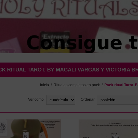
CK RITUAL TAROT. BY MAGALI VARGAS Y VICTORIA 
Inicio
/
Rituales completos en pack
/
Pack ritual Tarot. 
Ver como
Ordenar