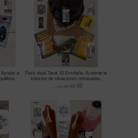
. Ayudar a
Pack ritual Tarot. El Ermitaño. Acelerar la
uilibrio,
solución de situaciones retrasadas,
ce los
obtener sabiduría, evolucionar hacia el
éxito.