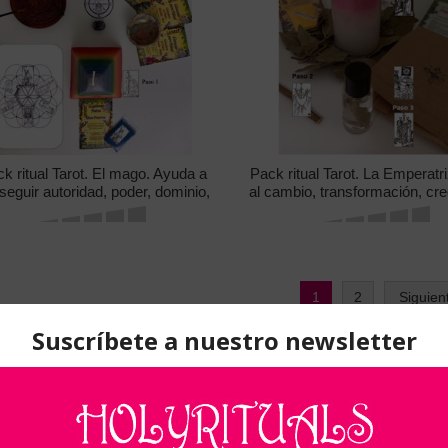
k ritual Tarot. El mago. Ayuda a
Pack ritual Tarot. La Emperatr
seguir autoridad, poder, dominio,
al cambio, transformación, cre
zgo, equilibrio entre sentir, pensar y
florecimiento y limpieza, reno
tuar. Crear la verdadera magia.
fertilidad y éxito.
1
2
Siguien