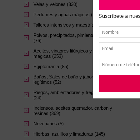
Velas y velones (330)
Perfumes y aguas mágicas (47)
Talleres intensivos y maestrías. (64)
Polvos, precipitados, pimientas y sales
(76)
Aceites, vinagres litúrgicos y tintas
mágicas (253)
Egiptomanía (85)
Baños, Sales de baño y jabones
legítimos (52)
Riegos, ambientadores y fregasuelos
(24)
Inciensos, aceites quemador, carbon y
resinas (369)
Novenarios (5)
Hierbas, azulillos y limaduras (145)