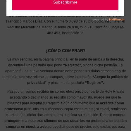
Campo Nº 132. 13700 Ciudad Real. Telf: 926511178 Correo electrónico:
o
.
CIF: B88339213
Constituida mediante escritura autorizada por el Notario de Madrid Don
Francisco Marcos Díaz, Con el número 3.098 de su protocolo, inscrita en el
Registro Mercantil de Madrid, al tomo 26.830, folio 210, sección 8, hoja M-
483.493, inscripción 1ª.
¿CÓMO COMPRAR?
Es muy sencillo, en la página principal, en la parte de arriba a la derecha,
encontrará una pestaña que pone
“Registro”
, pinche dicha pestaña. Le
aparecerá una nueva ventana donde debe poner sus datos personales y de
empresa, una vez rellene los campos, active la pestaña
“Acepto la política de
privacidad”
, y pinche en la pestaña
“Registro”.
Pasado un tiempo recibirá un correo electrónico por parte de Holy Rituals
aceptando o declinando su registro como mayorista. Puede ser que le
pidamos para aceptar su registro algún documento que
le acredite como
profesional
(036, alta en autónomos, copia escritura etc.) si es así, remítanos
cuanto antes dicho documento para certificar su condición. De esta manera
protegemos a nuestros clientes de que usuarios no profesionales puedan
comprar en nuestra web
aprovechándose de precios solo exclusivos para