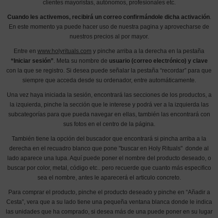
clientes mayoristas, autónomos, profesionales etc.
Cuando les activemos, recibirá un correo confirmándole dicha activación
.
En este momento ya puede hacer uso de nuestra pagina y aprovecharse de
nuestros precios al por mayor.
Entre en
www.holyrituals.com
y pinche arriba a la derecha en la pestaña
“Iniciar sesión”
. Meta su nombre de
usuario (correo electrónico) y clave
con la que se registro. Si desea puede señalar la pestaña “recordar” para que
siempre que acceda desde su ordenador, entre automáticamente.
Una vez haya iniciada la sesión, encontrará las secciones de los productos, a
la izquierda, pinche la sección que le interese y podrá ver a la izquierda las
subcategorías para que pueda navegar en ellas, también las encontrará con
sus fotos en el centro de la página.
También tiene la opción del buscador que encontrará si pincha arriba a la
derecha en el recuadro blanco que pone "buscar en Holy Rituals" donde al
lado aparece una lupa. Aquí puede poner el nombre del producto deseado, o
buscar por color, metal, código etc.. pero recuerde que cuanto más especifico
sea el nombre, antes le aparecerá el articulo concreto.
Para comprar el producto, pinche el producto deseado y pinche en “Añadir a
Cesta”, vera que a su lado tiene una pequeña ventana blanca donde le indica
las unidades que ha comprado, si desea más de una puede poner en su lugar