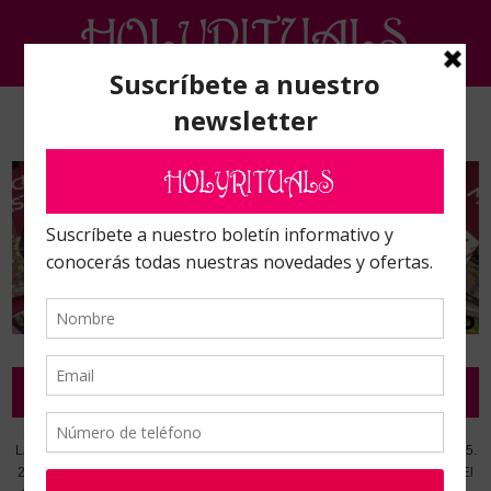
FAQ
LABORATORIO RITUALS S.L Domicilio fiscal: Calle Fulgencio de Miguel nº 5.
28039 Madrid. Tienda exposición, fábrica, laboratorio y distribuidora: calle El