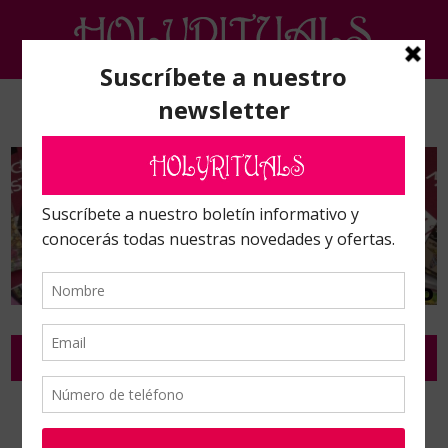
PARAPSICOLOGÍA, RADIESTESIA Y MINERALES
Inicio
/
Parapsicología, radiestesia y Minerales