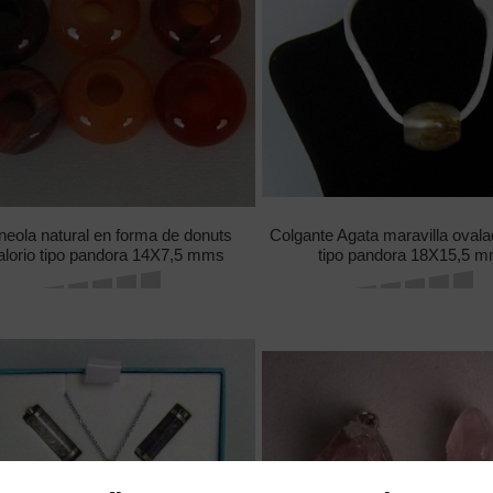
neola natural en forma de donuts
Colgante Agata maravilla ovala
alorio tipo pandora 14X7,5 mms
tipo pandora 18X15,5 