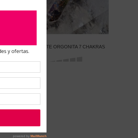
 ZAMAK
COLGANTE ORGONITA 7 CHAKRAS
guiente
Último