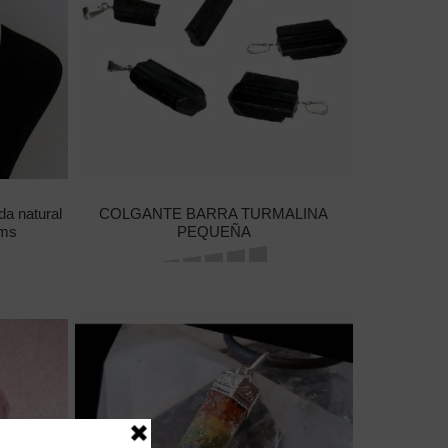
da natural
COLGANTE BARRA TURMALINA
mms
PEQUEÑA