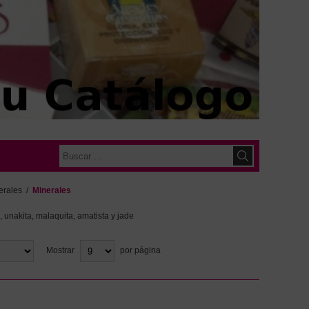
erales
/
Minerales
e, unakita, malaquita, amatista y jade
Mostrar
por página