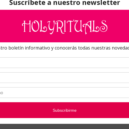
OLGANTE CRISTAL PIEDRAS
COLGANTE CUARZO ROSA
TURALES INTERCAMBIABLES
1
2
3
4
5
Si