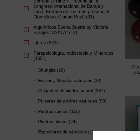
Entrada On line + Presencial. III
congreso internacional de Baraja y
Tarot. Entrada on line más presencial
(Tomelloso. Ciudad Real) (31)
Alquímicos Buena Suerte by Victoria
Braojos "AYALA" (12)
Libros (672)
Parapsicología, radiestesia y Minerales
(1051)
Car
Shungita (18)
ab
Fósiles y Geodas naturales (10)
Colgantes de piedra natural (367)
Pulseras de piedras naturales (90)
Piedras sueltas (110)
Piedras planas (24)
Expositores de péndulos (1)