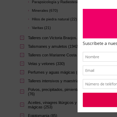
Parapsicología y Radiestesia (125)
Minerales (670)
Hilos de piedra natural (22)
Varitas (21)
Talleres con Victoria Braojos. (10)
C
NA
Talismanes y amuletos (1942)
Talleres con Marianne Costa (27)
Velas y velones (330)
Perfumes y aguas mágicas (47)
Talleres intensivos y maestrías. (64)
Polvos, precipitados, pimientas y sales
(76)
Aceites, vinagres litúrgicos y tintas
mágicas (253)
Egiptomanía (85)