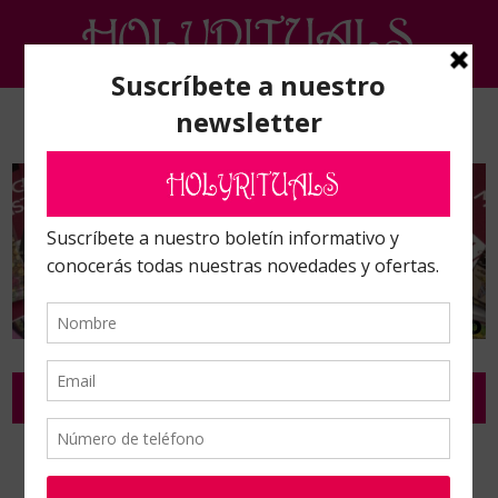
PARAPSICOLOGÍA, RADIESTESIA Y MINERALES
Inicio
/
Parapsicología, radiestesia y Minerales