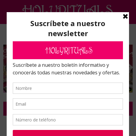
PARAPSICOLOGÍA, RADIESTESIA Y MINERALES
Inicio
/
Parapsicología, radiestesia y Minerales