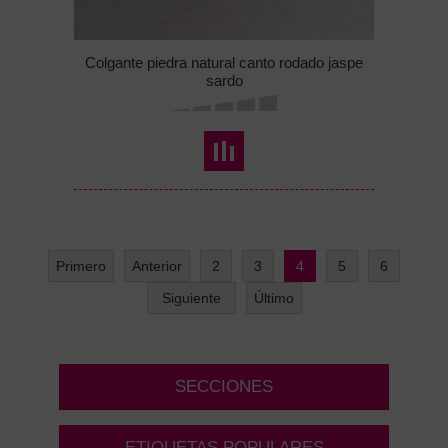
Colgante piedra natural canto rodado jaspe
sardo
Primero
Anterior
2
3
4
5
6
Siguiente
Último
SECCIONES
ETIQUETAS POPULARES