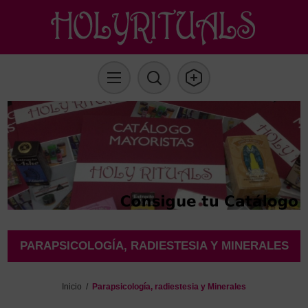
PARAPSICOLOGÍA, RADIESTESIA Y MINERALES
Inicio
/
Parapsicología, radiestesia y Minerales