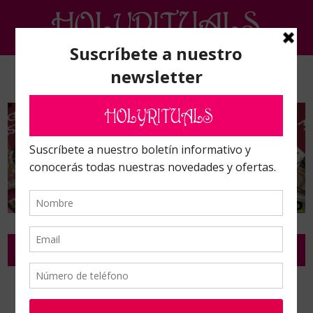
SUFISMO
Inicio
/
Libros
/
Sufismo