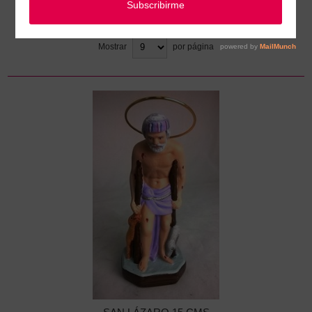
Ordenar
Mostrar
por página