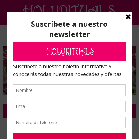
SANTAS, VÍRGENES Y SANTOS
Inicio
/
Figuras, santos y dioses
/
Santas, Vírgenes y Santos