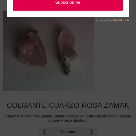
COLGANTE CUARZO ROSA ZAMAK
COLGANTE CUARZO ROSA ZAMAK
Colgante cuarzo rosa Zamak, primera calidad en bruto con engarce plateado,
tamaño y peso aleatorio.