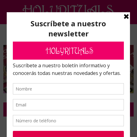
Inicio
/
Parapsicología, radiestesia y Minerales
/
Minerales
/