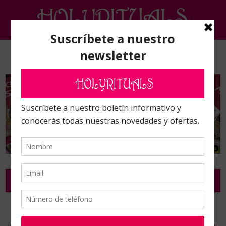
Inicio
/
Terápias alternativas
/
Reiki
/