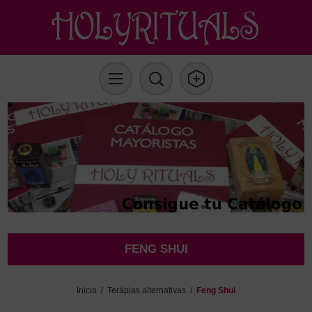
FENG SHUI
Inicio
/
Terápias alternativas
/
Feng Shui