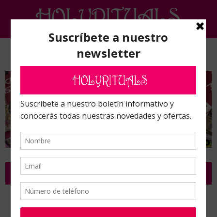
RITUALES PARA LA NAVIDAD Y VARIOS
Inicio
/
Rituales completos en pack
/
Rituales para la Navidad y varios