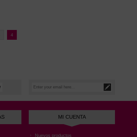
3
4
AS
MI CUENTA
Nuevos productos