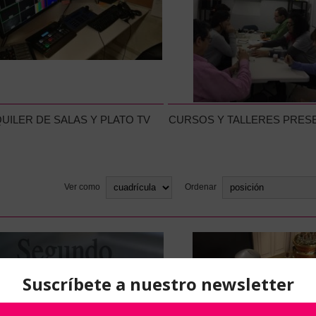
UILER DE SALAS Y PLATO TV
CURSOS Y TALLERES PRES
Ver como
Ordenar