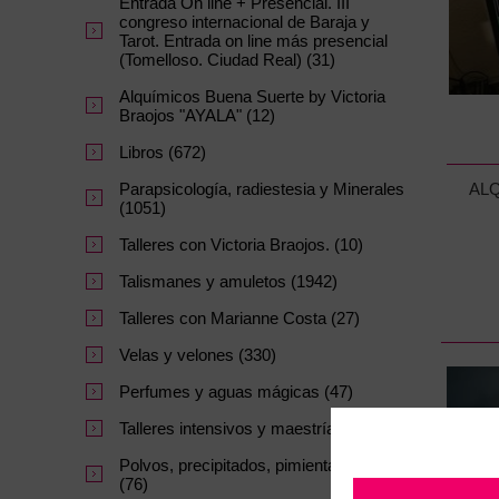
Entrada On line + Presencial. III
congreso internacional de Baraja y
Tarot. Entrada on line más presencial
(Tomelloso. Ciudad Real) (31)
Alquímicos Buena Suerte by Victoria
Braojos "AYALA" (12)
Libros (672)
ALQ
Parapsicología, radiestesia y Minerales
(1051)
Talleres con Victoria Braojos. (10)
Talismanes y amuletos (1942)
Talleres con Marianne Costa (27)
Velas y velones (330)
Perfumes y aguas mágicas (47)
Talleres intensivos y maestrías. (64)
Polvos, precipitados, pimientas y sales
(76)