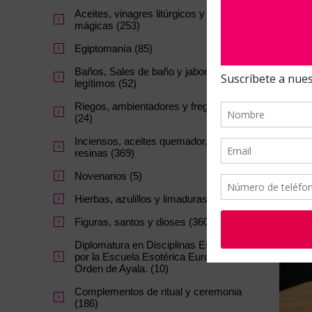
Aceites, vinagres litúrgicos y tintas
mágicas (253)
Egiptomanía (85)
Baños, Sales de baño y jabones
legítimos (52)
Riegos, ambientadores y fregasuelos
(24)
Eso
Inciensos, aceites quemador, carbon y
resinas (369)
Novenarios (5)
Hierbas, azulillos y limaduras (145)
Figuras, santos y dioses (360)
Diplomatura en Disciplinas Esotéricas
por la Escuela Esotérica Europea la
Orden de Ayala. (10)
Complementos de ritual y ceremonia
(186)