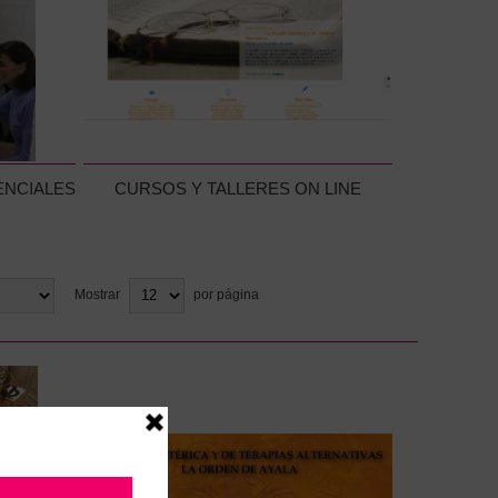
ENCIALES
CURSOS Y TALLERES ON LINE
Mostrar
por página