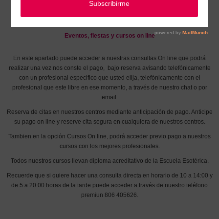
Inicio
/
Cursos On Line y en nuestra escuela, alquiler de salas y plato TV,
Eventos, fiestas y cursos on line
En este apartado puede acceder a nuestras consultas On line que podrá
realizar una vez nos conste el pago, bajo reserva avisando telefónicamente
con un profesional especifico que usted elija, telefónicamente con el
profesional que este libre en ese momento, a través de nuestro chat o por
email.
Reserva de citas en nuestros centros mediante anticipación de pago. Anticipe
su pago on line y reserve cita segura en cualquiera de nuestros centros.
Tambien en la opción Cursos On line, podrá acceder previo pago a nuestros
cursos con los mejores profesionales.
Todos nuestros cursos llevan diploma acreditativo de la Escuela Esotérica.
Recuerde que si quiere hacer una consulta directa en horario de 10 a 14:00 y
de 5 a 20:00 horas de la tarde puede acceder a través de nuestro teléfono
premiun 806 405626.