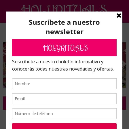
Inicio
/
Riegos, ambientadores y fregasuelos
/
Ambientadores
/