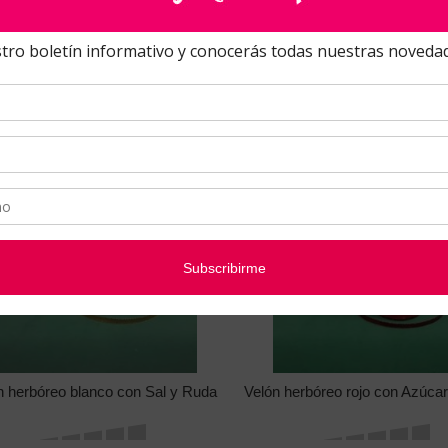
n herbóreo blanco-dorado con Sal,
Feromonas Ella
Ruda y Romero
n herbóreo blanco con Sal y Ruda
Velón herbóreo rojo con Azúca