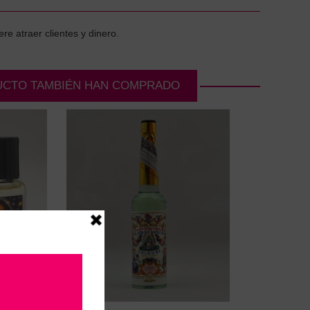
re atraer clientes y dinero.
UCTO TAMBIÉN HAN COMPRADO