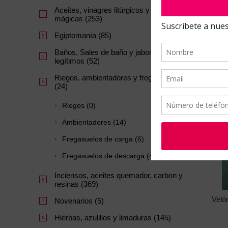
Veló
Aceites, vinagres litúrgicos y tintas
mágicas (253)
Egiptomanía (85)
Baños, Sales de baño y jabones
legítimos (52)
Riegos, ambientadores y fregasuelos
(24)
Riegos (0)
Ambientadores (14)
Fregasuelos de carga (6)
Fregasuelos de descarga (4)
Inciensos, aceites quemador, carbon y
resinas (369)
Veló
Novenarios (5)
Hierbas, azulillos y limaduras (145)