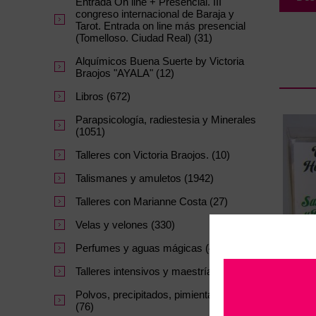
Entrada On line + Presencial. III
congreso internacional de Baraja y
Tarot. Entrada on line más presencial
(Tomelloso. Ciudad Real) (31)
Alquímicos Buena Suerte by Victoria
Braojos "AYALA" (12)
Libros (672)
Parapsicología, radiestesia y Minerales
(1051)
Talleres con Victoria Braojos. (10)
Talismanes y amuletos (1942)
Talleres con Marianne Costa (27)
Velas y velones (330)
Perfumes y aguas mágicas (47)
Talleres intensivos y maestrías. (64)
Polvos, precipitados, pimientas y sales
(76)