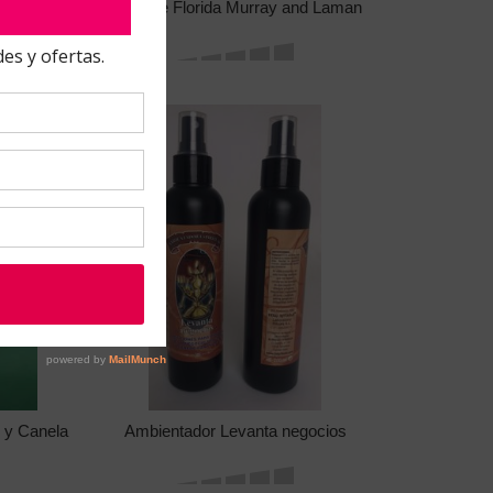
Agua de Florida Murray and Laman
r y Canela
Ambientador Levanta negocios