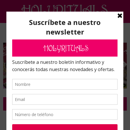
Inicio
/
Varios
/
Abanicos Brujas y vasos decorados
/