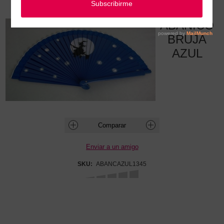
ABANICO BRUJA AZUL
ABANICO
BRUJA
AZUL
SKU:
ABANCAZUL1345