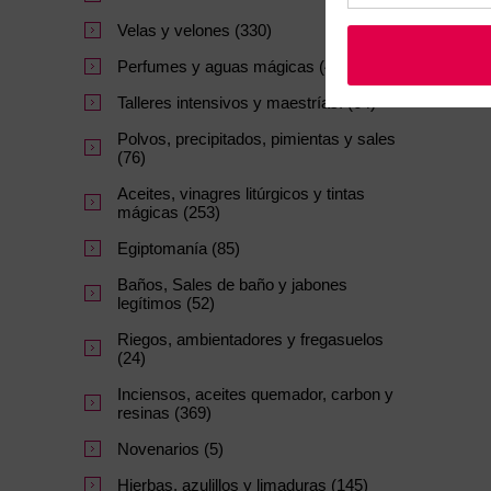
Velas y velones (330)
Perfumes y aguas mágicas (47)
Talleres intensivos y maestrías. (64)
Polvos, precipitados, pimientas y sales
(76)
Aceites, vinagres litúrgicos y tintas
mágicas (253)
Egiptomanía (85)
Baños, Sales de baño y jabones
legítimos (52)
Riegos, ambientadores y fregasuelos
(24)
Inciensos, aceites quemador, carbon y
resinas (369)
Novenarios (5)
Hierbas, azulillos y limaduras (145)