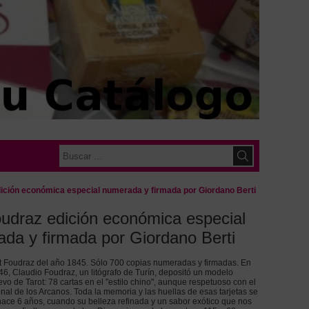
dición económica especial numerada y firmada por Giordano Berti
oudraz edición económica especial
da y firmada por Giordano Berti
ot Foudraz del año 1845. Sólo 700 copias numeradas y firmadas. En
6, Claudio Foudraz, un litógrafo de Turín, depositó un modelo
o de Tarot: 78 cartas en el "estilo chino", aunque respetuoso con el
nal de los Arcanos. Toda la memoria y las huellas de esas tarjetas se
hace 6 años, cuando su belleza refinada y un sabor exótico que nos