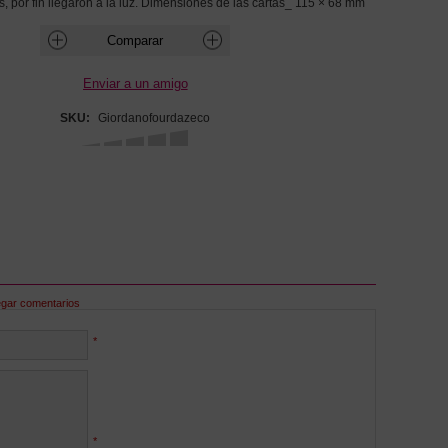
, por fin llegaron a la luz. Dimensiones de las cartas_ 115 × 68 mm
SKU:
Giordanofourdazeco
egar comentarios
*
*