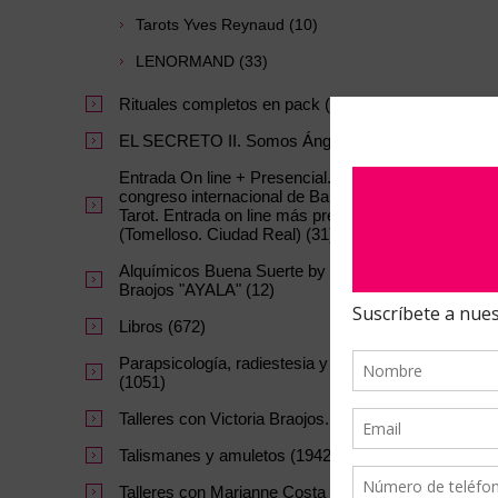
Tarots Yves Reynaud (10)
LENORMAND (33)
Rituales completos en pack (42)
EL SECRETO II. Somos Ángeles. (4)
Entrada On line + Presencial. III
congreso internacional de Baraja y
Tarot. Entrada on line más presencial
(Tomelloso. Ciudad Real) (31)
Alquímicos Buena Suerte by Victoria
Braojos "AYALA" (12)
Libros (672)
Parapsicología, radiestesia y Minerales
(1051)
Talleres con Victoria Braojos. (10)
Talismanes y amuletos (1942)
Talleres con Marianne Costa (27)