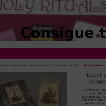
Tarots, barajas y oráculos adivinatorios
/
Tarots Giordano Berti
/
Tarot Foudraz e
Tarot F
numera
Facsímil del Tar
enero de 184
absolutamente nuev
simbolismo tradicio
perdieron hasta 