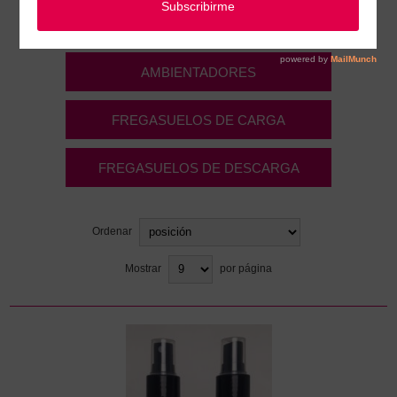
RIEGOS
AMBIENTADORES
FREGASUELOS DE CARGA
FREGASUELOS DE DESCARGA
Ordenar
Mostrar
por página