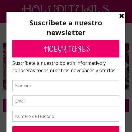
RIEGOS, AMBIENTADORES Y FREGASUELOS
Inicio
/
Riegos, ambientadores y fregasuelos