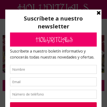
Inicio
/
Polvos, precipitados, pimientas y sales
/
Pimientas
/