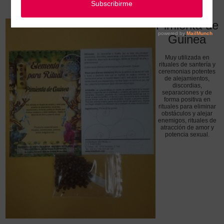
Pimienta de Guinea
Pimienta de
Guinea
Muy utilizada en
rituales de santería y
ceremonias potentes
de alejamientos,
discordias,
separaciones y de
forma positiva en
rituales para eliminar
obstáculos y alejar
enemigos, rituales de
atracción de amor y
potencia sexual.