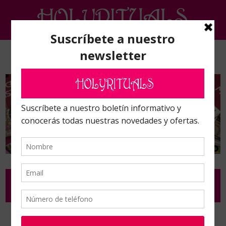
INCIENSOS, ACEITES QUEMADOR, CARBON Y
RESINAS
Inicio
/
Inciensos, aceites quemador, carbon y resinas