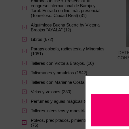
Entrada On line + Presencial. III
congreso internacional de Baraja y
Tarot. Entrada on line más presencial
(Tomelloso. Ciudad Real) (31)
Alquímicos Buena Suerte by Victoria
Braojos "AYALA" (12)
Libros (672)
Parapsicología, radiestesia y Minerales
DET
(1051)
CONS
Talleres con Victoria Braojos. (10)
Talismanes y amuletos (1942)
Talleres con Marianne Costa (27)
Velas y velones (330)
Perfumes y aguas mágicas (47)
Talleres intensivos y maestrías. (64)
Polvos, precipitados, pimientas y sales
(76)