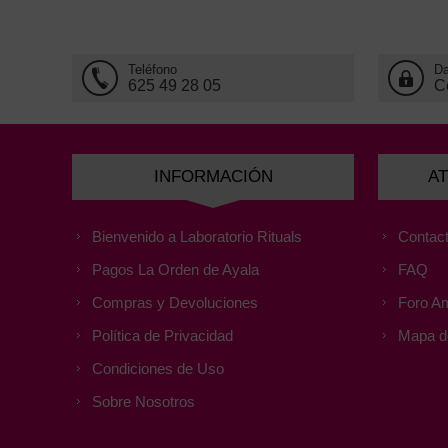
Teléfono
Da
625 49 28 05
C
INFORMACIÓN
AT
Bienvenido a Laboratorio Rituals
Contact
Pagos La Orden de Ayala
FAQ
Compras y Devoluciones
Foro Am
Política de Privacidad
Mapa de
Condiciones de Uso
Sobre Nosotros