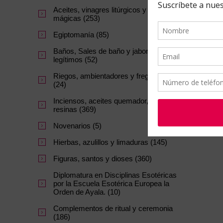
Aceites, vinagres litúrgicos y tintas
mágicas (253)
Egiptomanía (85)
Baños, Sales de baño y jabones
legítimos (52)
Riegos, ambientadores y fregasuelos
(24)
Inciensos, aceites quemador, carbon y
resinas (369)
Novenarios (5)
Hierbas, azulillos y limaduras (145)
Figuras, santos y dioses (360)
Diplomatura en Disciplinas Esotéricas
por la Escuela Esotérica Europea la
Orden de Ayala. (10)
Complementos de ritual y ceremonia
(186)