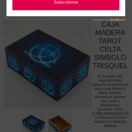
Relojes, cuadernos, calderos, cáliz, sellos y cajas madera o metálicas
/
CAJA MADERA TAROT CELTA SIMBOLO TRISQUEL
CAJA
MADERA
TAROT
CELTA
SIMBOLO
TRISQUEL
El Trisquel está
especialmente
indicado en peticiones
para curar fiebres y
aliviar heridas.
Neutralizar, generar
paz, amor y
abundancia.
Equilibrio. Peso
0.25kg Profundidad 10
cm Anchura 15.5cm
Altura 5 cm Material
Madera