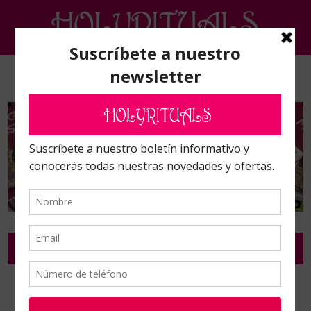
Inicio
/
Gama Magia Wicca
/