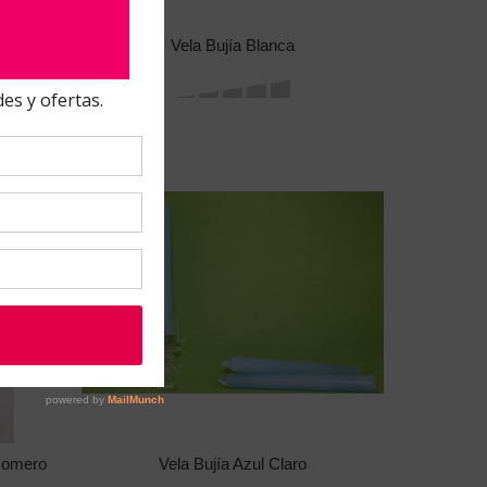
o
Vela Bujía Blanca
Romero
Vela Bujía Azul Claro