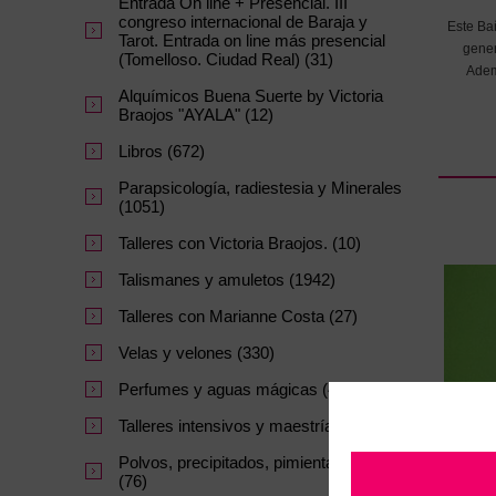
Entrada On line + Presencial. III
congreso internacional de Baraja y
Este Bañ
Tarot. Entrada on line más presencial
gener
(Tomelloso. Ciudad Real) (31)
Adem
Alquímicos Buena Suerte by Victoria
Braojos "AYALA" (12)
Libros (672)
Parapsicología, radiestesia y Minerales
(1051)
Talleres con Victoria Braojos. (10)
Talismanes y amuletos (1942)
Talleres con Marianne Costa (27)
Velas y velones (330)
Perfumes y aguas mágicas (47)
Talleres intensivos y maestrías. (64)
Polvos, precipitados, pimientas y sales
(76)