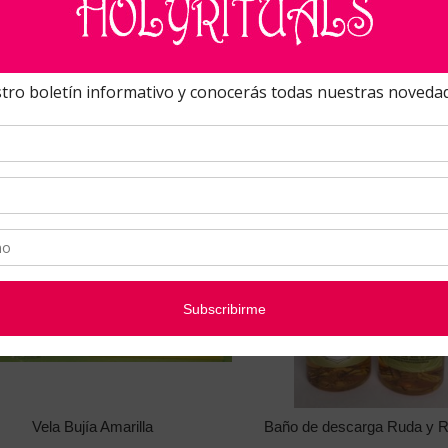
Vela Bujía Roja
Vela Bujía Verde Clar
Vela Bujía Amarilla
Baño de descarga Ruda y 