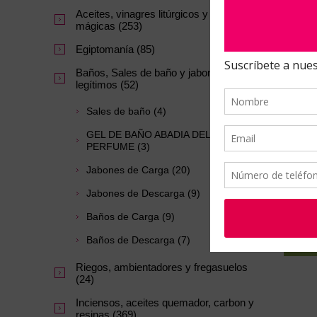
Aceites, vinagres litúrgicos y tintas
mágicas (253)
Egiptomanía (85)
Baños, Sales de baño y jabones
legítimos (52)
Sales de baño (4)
GEL DE BAÑO ABADIA DEL
PERFUME (3)
Jabones de Carga (20)
Jabones de Descarga (9)
Baños de Carga (9)
Baños de Descarga (7)
Riegos, ambientadores y fregasuelos
(24)
Inciensos, aceites quemador, carbon y
resinas (369)