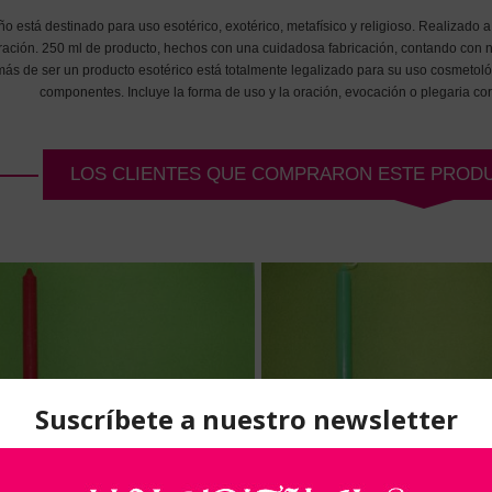
o está destinado para uso esotérico, exotérico, metafísico y religioso. Realizado
ación. 250 ml de producto, hechos con una cuidadosa fabricación, contando con 
ás de ser un producto esotérico está totalmente legalizado para su uso cosmetológi
componentes. Incluye la forma de uso y la oración, evocación o plegaria 
LOS CLIENTES QUE COMPRARON ESTE PROD