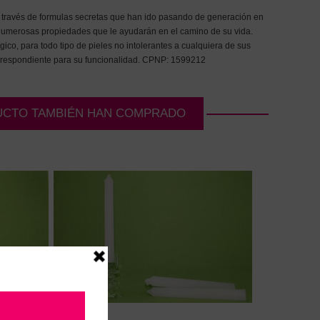
 a través de formulas secretas que han ido pasando de generación en
numerosas propiedades que le ayudarán en el camino de su vida.
co, para todo tipo de pieles no intolerantes a cualquiera de sus
correspondiente para su funcionalidad. CPNP: 1599212
UCTO TAMBIÉN HAN COMPRADO