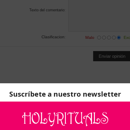
Texto del comentario:
Clasificacion:
Malo
Exc