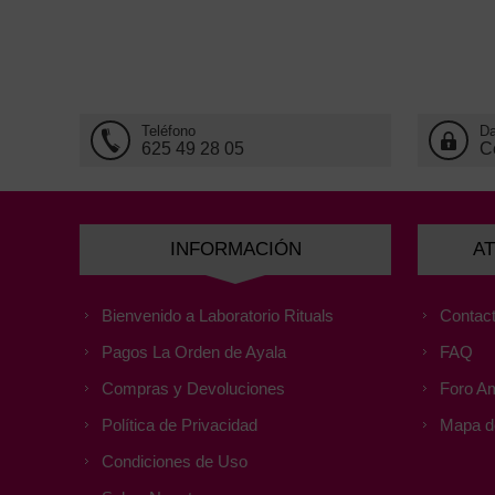
Teléfono
Da
625 49 28 05
C
INFORMACIÓN
AT
Bienvenido a Laboratorio Rituals
Contact
Pagos La Orden de Ayala
FAQ
Compras y Devoluciones
Foro Am
Política de Privacidad
Mapa de
Condiciones de Uso