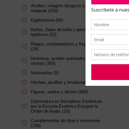
Aceites, vinagres litúrgicos y tintas
mágicas (253)
Egiptomanía (85)
Baños, Sales de baño y jabones
legítimos (52)
Riegos, ambientadores y fregasuelos
(24)
Inciensos, aceites quemador, carbon y
resinas (369)
Novenarios (5)
Hierbas, azulillos y limaduras (145)
Figuras, santos y dioses (360)
Diplomatura en Disciplinas Esotéricas
por la Escuela Esotérica Europea la
Orden de Ayala. (10)
Complementos de ritual y ceremonia
(186)