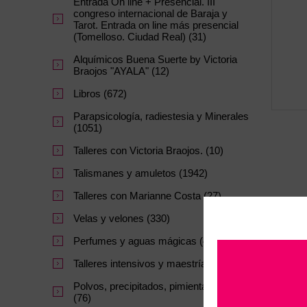
Entrada On line + Presencial. III
congreso internacional de Baraja y
Tarot. Entrada on line más presencial
(Tomelloso. Ciudad Real) (31)
Alquímicos Buena Suerte by Victoria
Braojos "AYALA" (12)
Libros (672)
Parapsicología, radiestesia y Minerales
(1051)
Talleres con Victoria Braojos. (10)
Talismanes y amuletos (1942)
Talleres con Marianne Costa (27)
Velas y velones (330)
Perfumes y aguas mágicas (47)
Talleres intensivos y maestrías. (64)
Polvos, precipitados, pimientas y sales
(76)