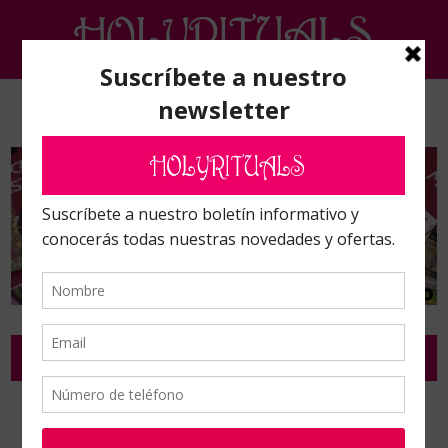
Inicio
/
Aceites, vinagres litúrgicos y tintas mágicas
/
Aceites Litúrgicos
/