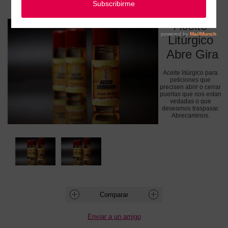
Aceite Litúrgico Abre Gira
Aceite
Litúrgico
Abre Gira
Aceite litúrgico para
peticiones que
precisen abrir o cerrar
puertas que nos estan
vedadas o que
deseamos traspasar.
Abrecaminos.