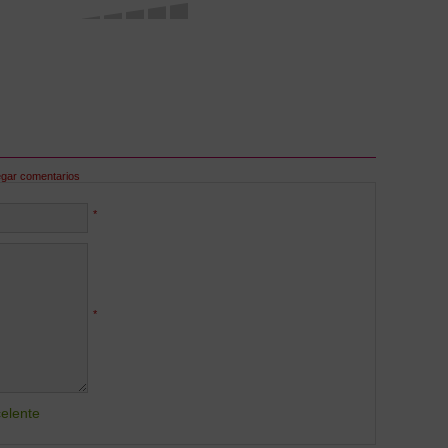
egar comentarios
*
*
elente