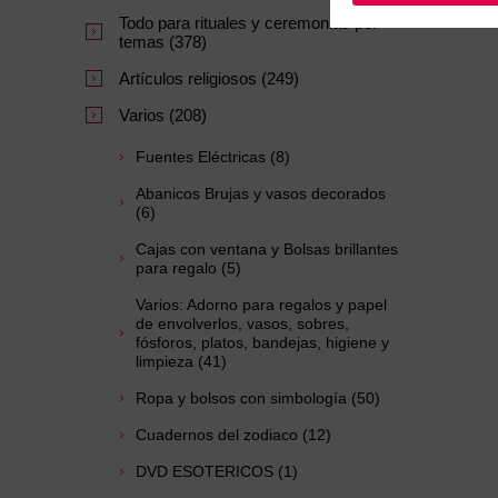
Todo para rituales y ceremonias por
temas (378)
Artículos religiosos (249)
Varios (208)
Fuentes Eléctricas (8)
Abanicos Brujas y vasos decorados
(6)
Cajas con ventana y Bolsas brillantes
para regalo (5)
Varios: Adorno para regalos y papel
de envolverlos, vasos, sobres,
fósforos, platos, bandejas, higiene y
limpieza (41)
Ropa y bolsos con simbología (50)
Cuadernos del zodiaco (12)
DVD ESOTERICOS (1)