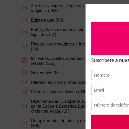
Aceites, vinagres litúrgicos y tintas
mágicas (253)
Egiptomanía (85)
Baños, Sales de baño y jabones
legítimos (52)
Riegos, ambientadores y fregasuelos
(24)
Inciensos, aceites quemador, carbon y
resinas (369)
Novenarios (5)
Hierbas, azulillos y limaduras (145)
Figuras, santos y dioses (360)
Diplomatura en Disciplinas Esotéricas
por la Escuela Esotérica Europea la
Orden de Ayala. (10)
Complementos de ritual y ceremonia
(186)