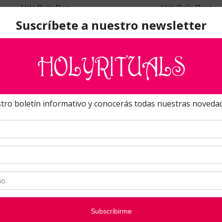
Vela Bujía Roja
Vela Bujía Rosa
Vela Bujía Azul Claro
Amatista