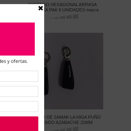
INCIENSO HEXAGONAL ARRASA
BRUJERÍA PAK 6 UNIDADES marca
Hari Darshan
AMULETO DE ZAMAK LA HIGA PUÑO
CERRADO AZABACHE 21MM