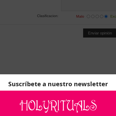
Clasificacion:
Malo
Exc