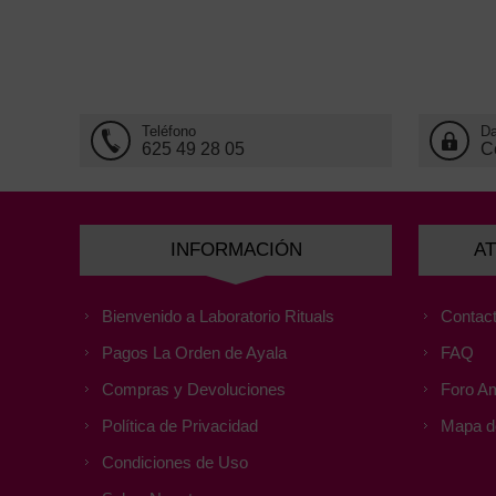
Teléfono
Da
625 49 28 05
C
INFORMACIÓN
AT
Bienvenido a Laboratorio Rituals
Contact
Pagos La Orden de Ayala
FAQ
Compras y Devoluciones
Foro Am
Política de Privacidad
Mapa de
Condiciones de Uso