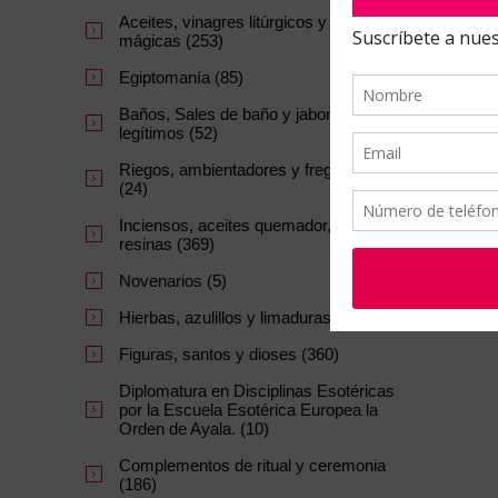
Aceites, vinagres litúrgicos y tintas
mágicas (253)
Egiptomanía (85)
Baños, Sales de baño y jabones
legítimos (52)
Riegos, ambientadores y fregasuelos
(24)
Inciensos, aceites quemador, carbon y
resinas (369)
Novenarios (5)
Hierbas, azulillos y limaduras (145)
Figuras, santos y dioses (360)
Diplomatura en Disciplinas Esotéricas
por la Escuela Esotérica Europea la
Orden de Ayala. (10)
Complementos de ritual y ceremonia
(186)