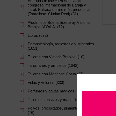
Entrada On line + Presencial. III
congreso internacional de Baraja y
Tarot. Entrada on line más presencial
(Tomelloso. Ciudad Real) (31)
Alquímicos Buena Suerte by Victoria
Braojos "AYALA" (12)
Libros (672)
Parapsicología, radiestesia y Minerales
(1051)
Talleres con Victoria Braojos. (10)
Talismanes y amuletos (1942)
Talleres con Marianne Costa (27)
Velas y velones (330)
Perfumes y aguas mágicas (47)
Talleres intensivos y maestrías. (64)
Polvos, precipitados, pimientas y sales
(76)